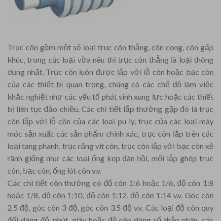
Trục côn gồm một số loại trục côn thẳng, côn cong, côn gấp
khúc, trong các loại vừa nêu thì trục côn thẳng là loại thông
dụng nhất. Trục côn luôn được lắp với lỗ côn hoặc bạc côn
của các thiết bị quan trọng, chúng có các chế độ làm việc
khắc nghiệt như các yếu tố phát sinh xung lực hoặc các thiết
bị liên tục đảo chiều. Các chi tiết lắp thường gặp đó là trục
côn lắp với lỗ côn của các loại pu ly, trục của các loại máy
móc sản xuất các sản phẩm chính xác, trục côn lắp trên các
loại tang phanh, trục răng vít côn, trục côn lắp với bạc côn xẻ
rãnh giống như các loại ống kẹp đàn hồi, mối lắp ghép trục
côn, bạc côn, ống lót côn v.v.
Các chi tiết côn thường có độ côn 1:6 hoặc 1/6, độ côn 1:8
hoặc 1/8, độ côn 1:10, độ côn 1:12, độ côn 1:14 v.v. Góc côn
2.5 độ, góc côn 3 độ, góc côn 3.5 độ v.v. Các loại độ côn quy
đổi dạng độ, phút, giây hoặc độ côn dạng số thập phân, các