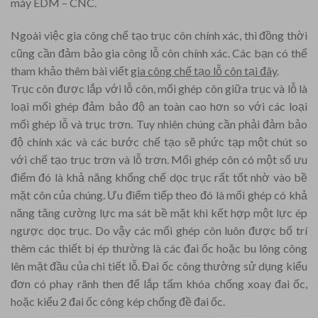
máy EDM – CNC.
Ngoài việc gia công chế tạo trục côn chính xác, thì đồng thời
cũng cần đảm bảo gia công lỗ côn chính xác. Các bạn có thể
tham khảo thêm bài viết
gia công chế tạo lỗ côn tại đây
.
Trục côn được lắp với lỗ côn, mối ghép côn giữa trục và lỗ là
loại mối ghép đảm bảo độ an toàn cao hơn so với các loại
mối ghép lỗ và trục trơn. Tuy nhiên chúng cần phải đảm bảo
độ chính xác và các bước chế tạo sẽ phức tạp một chút so
với chế tạo trục trơn và lỗ trơn. Mối ghép côn có một số ưu
điểm đó là khả năng khống chế dọc trục rất tốt nhờ vào bề
mặt côn của chúng. Ưu điểm tiếp theo đó là mối ghép có khả
năng tăng cường lực ma sát bề mặt khi kết hợp một lực ép
ngược dọc trục. Do vậy các mối ghép côn luôn được bố trí
thêm các thiết bị ép thường là các đai ốc hoặc bu lông công
lên mặt đầu của chi tiết lỗ. Đai ốc công thường sử dụng kiểu
đơn có phay rãnh then để lắp tấm khóa chống xoay đai ốc,
hoặc kiểu 2 đai ốc công kép chống đề đai ốc.