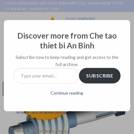
Skip
CHÀO MỪNG ĐẾN VỚI GIAO DIỆN MỚI CỦA TRANG WEB CÔNG
TY AN BÌNH - ANBIECO.COM
to
content
Discover more from Che tao
thiet bi An Binh
BLOG
Gia công chế tạo trục côn chính xác
Subscribe now to keep reading and get access to the
full archive.
POSTED ON
JUNE 5, 2017
BY
TIEN TRAN
Type
SUBSCRIBE
your
email…
05
Jun
Continue reading